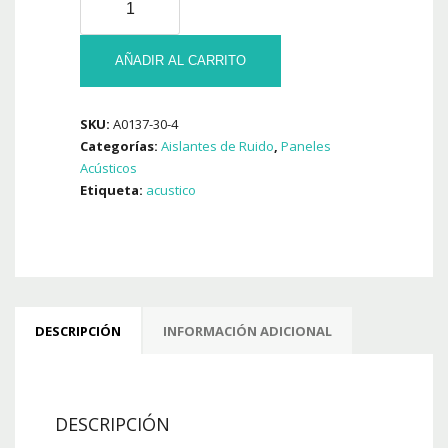
10
U
Panel
AÑADIR AL CARRITO
Aislante
Acustico
SKU:
A0137-30-4
Alpine
Categorías:
Aislantes de Ruido
,
Paneles
Basic
Acústicos
500
Etiqueta:
acustico
x
500
x
50
Mm
cantidad
DESCRIPCIÓN
INFORMACIÓN ADICIONAL
DESCRIPCIÓN