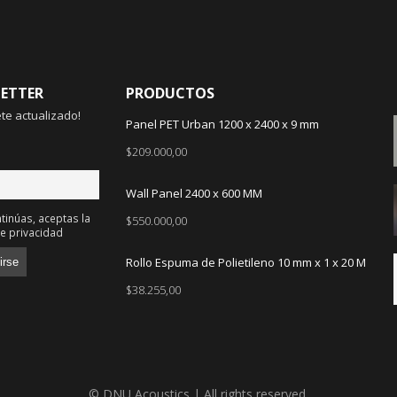
ETTER
PRODUCTOS
e actualizado!
Panel PET Urban 1200 x 2400 x 9 mm
$
209.000,00
Wall Panel 2400 x 600 MM
tinúas, aceptas la
$
550.000,00
de privacidad
Rollo Espuma de Polietileno 10 mm x 1 x 20 M
$
38.255,00
© DNU Acoustics | All rights reserved.