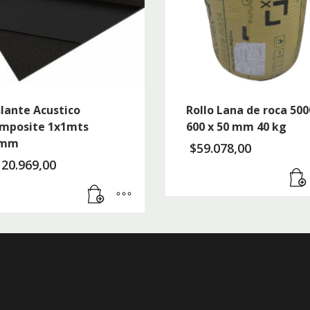
slante Acustico
Rollo Lana de roca 500
mposite 1x1mts
600 x 50 mm 40 kg
0mm
$
59.078,00
120.969,00