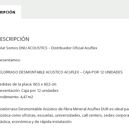
RIPCIÓN
ESCRIPCIÓN
la! Somos DNU ACOUSTICS – Distribuidor Oficial Acuflex
resentamos:
IELORRASO DESMONTABLE ACUSTICO ACUFLEX – CAJA POR 12 UNIDADES
didas de la placa: 60,5 x 60,5 cm
esentación: Caja por 12 unidades
ndimiento: 4,47 m2
 cielorraso Desmontable Acústico de Fibra Mineral Acuflex DUR es ideal p
ústica como oficinas, escuelas, universidades, call centers, sedes corpor
áctica, económica y de rápida instalación.