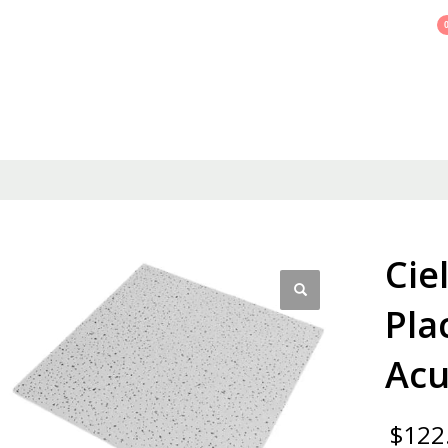
Necesita ayuda? Llamanos 011 7526-6402
INICIO
NOSOTROS
TRABAJOS
PRODUCTOS
Cie
Pla
Acu
$
122