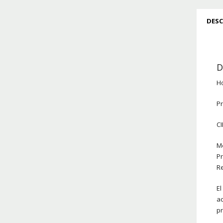
DESC
D
Ho
P
C
Me
Pr
Re
El
ac
pr