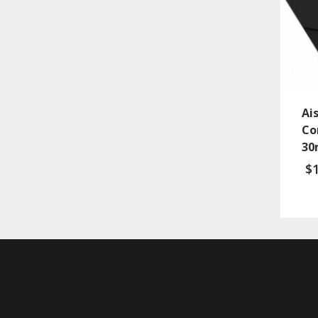
Ai
Co
3
$