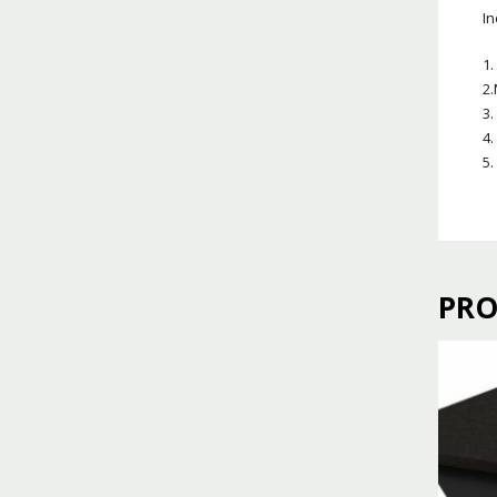
In
1.
2.
3.
4.
5.
PRO