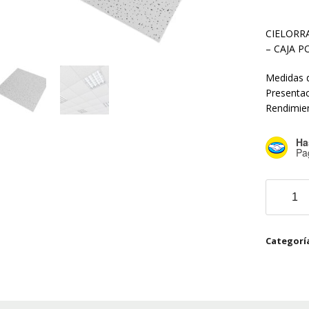
CIELORR
– CAJA P
Medidas d
Presentac
Rendimie
Ha
Pa
Cieloraso
acustico
Placa
Moscu
Categorí
Acuflex
cantidad