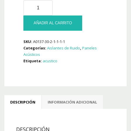
Pack
20
U
Panel
AÑADIR AL CARRITO
Aislante
Acustico
SKU:
A0137-30-2-1-1-1-1
Saw
Categorías:
Aislantes de Ruido
,
Paneles
Basic
Acústicos
500
Etiqueta:
acustico
x
500
x
50
Mm
cantidad
DESCRIPCIÓN
INFORMACIÓN ADICIONAL
DESCRIPCIÓN