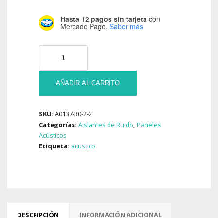
Hasta 12 pagos sin tarjeta
con
Mercado Pago.
Saber más
Pack
10
U
Panel
AÑADIR AL CARRITO
Aislante
Acustico
SKU:
A0137-30-2-2
Saw
Categorías:
Aislantes de Ruido
,
Paneles
Basic
Acústicos
500
Etiqueta:
acustico
x
500
x
30
Mm
cantidad
DESCRIPCIÓN
INFORMACIÓN ADICIONAL