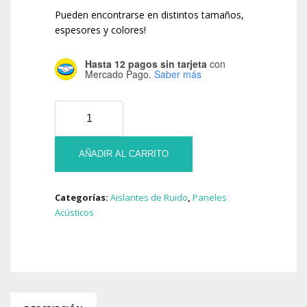
Pueden encontrarse en distintos tamaños,
espesores y colores!
Hasta 12 pagos sin tarjeta
con
Mercado Pago.
Saber más
Pack
10
U
Panel
AÑADIR AL CARRITO
Acústico
Ciclos
Categorías:
Aislantes de Ruido
,
Paneles
Premium
Acústicos
Ignifugo
600x600x20
Mm
cantidad