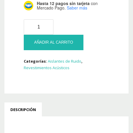
Hasta 12 pagos sin tarjeta
con
Mercado Pago.
Saber más
Aislante
Acustico
Composite
Bi-
AÑADIR AL CARRITO
Capa
1x5mts
Categorías:
Aislantes de Ruido
,
8mm
Revestimientos Acústicos
cantidad
DESCRIPCIÓN