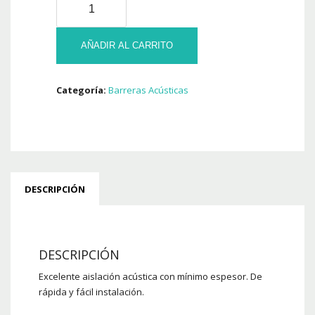
Barrera
Acústica
de
AÑADIR AL CARRITO
Caucho
3
Categoría:
Barreras Acústicas
mm
cantidad
DESCRIPCIÓN
DESCRIPCIÓN
Excelente aislación acústica con mínimo espesor. De
rápida y fácil instalación.