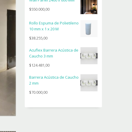
Wall Panel 2400 x 600 MM
$
550.000,00
Rollo Espuma de Polietileno
10 mm x 1 x 20 M
$
38.255,00
Acuflex Barrera Acústica de
Caucho 3 mm
$
124.481,00
Barrera Acústica de Caucho
2 mm
$
70.000,00